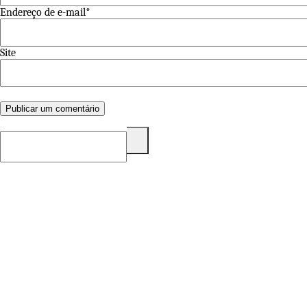
Endereço de e-mail*
Site
Pesquisar
por: