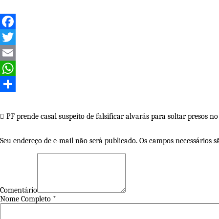
Facebook
Twitter
Email
WhatsApp
Share
Navegação
PF prende casal suspeito de falsificar alvarás para soltar presos no
de
Seu endereço de e-mail não será publicado. Os campos necessários 
Post
Comentário
Nome Completo *