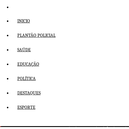
Pular
para
o
INICIO
conteúdo
PLANTÃO POLICIAL
SAÚDE
EDUCAÇÃO
POLÍTICA
DESTAQUES
ESPORTE
Charles Fernandes defende mudan