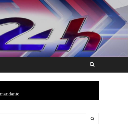
e mandante
esquisar
r: