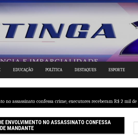
E
EDUCAÇÃO
POLÍTICA
DESTAQUES
ESPORTE
to no assassinato confessa crime; executores receberam R$ 2 mil d
DE ENVOLVIMENTO NO ASSASSINATO CONFESSA
P
L DE MANDANTE
po