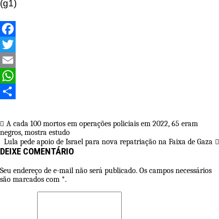
(g1)
Facebook
Twitter
Email
WhatsApp
Share
Navegação
A cada 100 mortos em operações policiais em 2022, 65 eram
negros, mostra estudo
de
Lula pede apoio de Israel para nova repatriação na Faixa de Gaza
Post
DEIXE COMENTÁRIO
Seu endereço de e-mail não será publicado. Os campos necessários
são marcados com *.