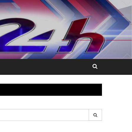
esquisar
r: