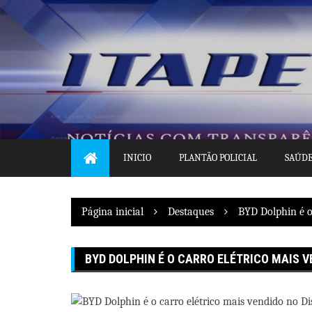
Pular
para
o
conteúdo
INICIO
PLANTÃO POLICIAL
SAÚD
Página inicial
Destaques
BYD Dolphin é o 
BYD DOLPHIN É O CARRO ELÉTRICO MAIS V