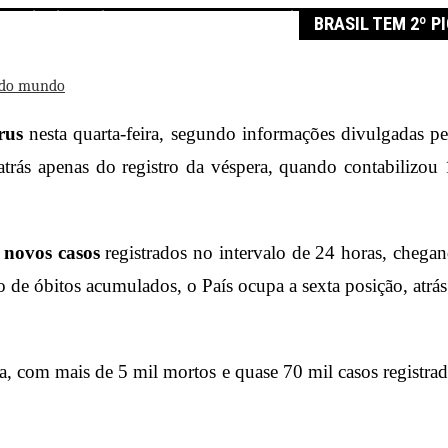
 pior dia da pandemia com 888 mortes em 24h
BRASIL TEM 2º P
e do mundo
rus
nesta quarta-feira, segundo informações divulgadas p
trás apenas do registro da véspera, quando contabilizou
 novos casos
registrados no intervalo de 24 horas, chega
de óbitos acumulados, o País ocupa a sexta posição, atrás
, com mais de 5 mil mortos e quase 70 mil casos registrado