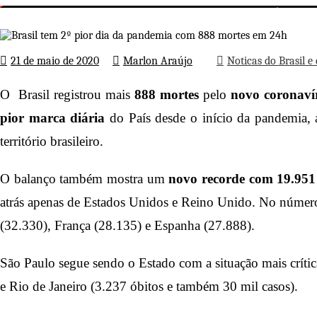
Brasil tem 2º
Página inicial
Noticas do Brasil e do mundo
21 de maio de 2020
Marlon Araújo
Noticas do Brasil 
O Brasil registrou mais
888 mortes
pelo
novo coronaví
pior marca diária
do País desde o início da pandemia, a
território brasileiro.
O balanço também mostra um
novo recorde com 19.951
atrás apenas de Estados Unidos e Reino Unido. No número 
(32.330), França (28.135) e Espanha (27.888).
São Paulo segue sendo o Estado com a situação mais crítica
e Rio de Janeiro (3.237 óbitos e também 30 mil casos).