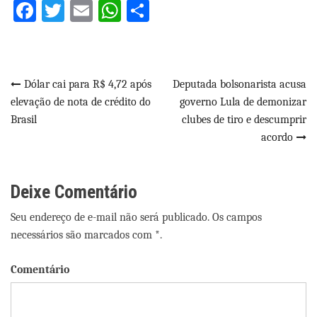
Facebook
Twitter
Email
WhatsApp
Share
Navegação
Dólar cai para R$ 4,72 após
Deputada bolsonarista acusa
elevação de nota de crédito do
governo Lula de demonizar
de
Brasil
clubes de tiro e descumprir
Post
acordo
Deixe Comentário
Seu endereço de e-mail não será publicado. Os campos
necessários são marcados com *.
Comentário