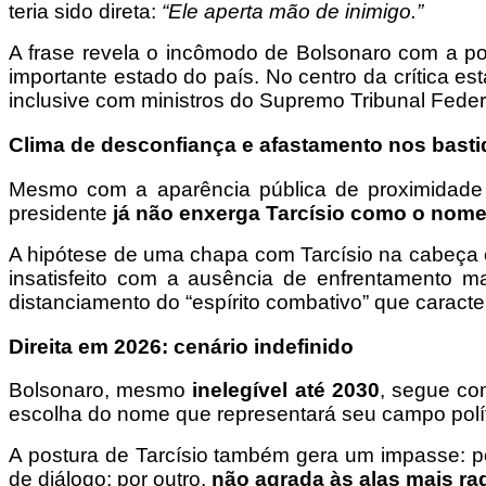
teria sido direta:
“Ele aperta mão de inimigo.”
A frase revela o incômodo de Bolsonaro com a p
importante estado do país. No centro da crítica es
inclusive com ministros do Supremo Tribunal Feder
Clima de desconfiança e afastamento nos basti
Mesmo com a aparência pública de proximidade 
presidente
já não enxerga Tarcísio como o nome i
A hipótese de uma chapa com Tarcísio na cabeça e 
insatisfeito com a ausência de enfrentamento m
distanciamento do “espírito combativo” que caract
Direita em 2026: cenário indefinido
Bolsonaro, mesmo
inelegível até 2030
, segue com
escolha do nome que representará seu campo polít
A postura de Tarcísio também gera um impasse: po
de diálogo; por outro,
não agrada às alas mais ra