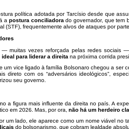
ostura política adotada por Tarcísio desde que a
tá a
postura conciliadora
do governador, que tem b
al (STF), frequentemente alvos de ataques por parte
dores
— muitas vezes reforçada pelas redes sociais —,
deal para liderar a direita
na próxima corrida presi
um vice ligado à família Bolsonaro chegou a ser c
ais direto com os “adversários ideológicos”, es
erizou seu governo.
o a figura mais influente da direita no país. A exp
ico em 2026. Mas, por ora,
não há um herdeiro cl
r um lado, ele aparece como um nome viável no tabu
dicais
do bolsonarismo, que cobram lealdade absolut