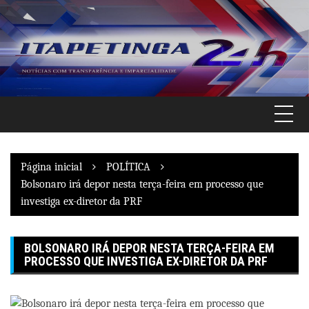
Pular
para
o
conteúdo
Página inicial
POLÍTICA
Bolsonaro irá depor nesta terça-feira em processo que
investiga ex-diretor da PRF
BOLSONARO IRÁ DEPOR NESTA TERÇA-FEIRA EM
PROCESSO QUE INVESTIGA EX-DIRETOR DA PRF