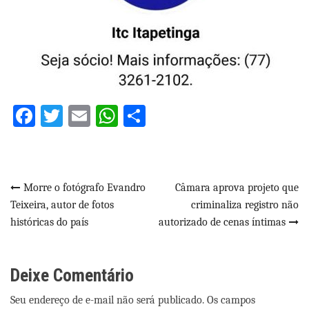
Facebook
Twitter
Email
WhatsApp
Share
Navegação
Morre o fotógrafo Evandro
Câmara aprova projeto que
Teixeira, autor de fotos
criminaliza registro não
de
históricas do país
autorizado de cenas íntimas
Post
Deixe Comentário
Seu endereço de e-mail não será publicado. Os campos