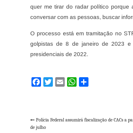
quer me tirar do radar político porqu
conversar com as pessoas, buscar inform
O processo está em tramitação no STF
golpistas de 8 de janeiro de 2023 e 
presidenciais de 2022.
Facebook
Twitter
Email
WhatsApp
Share
Navegação
Polícia Federal assumirá fiscalização de CACs a pa
de julho