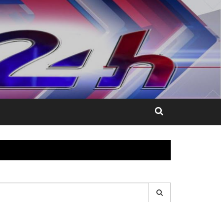
esquisar
r: