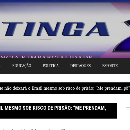
E
EDUCAÇÃO
POLÍTICA
DESTAQUES
ESPORTE
ue não deixará o Brasil mesmo sob risco de prisão: “Me prendam, pô”
IL MESMO SOB RISCO DE PRISÃO: “ME PRENDAM,
P
po