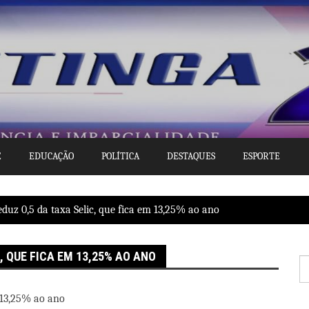
E
EDUCAÇÃO
POLÍTICA
DESTAQUES
ESPORTE
duz 0,5 da taxa Selic, que fica em 13,25% ao ano
, QUE FICA EM 13,25% AO ANO
P
po