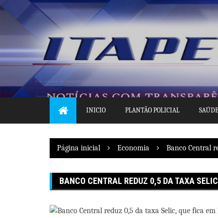
Pular
para
o
conteúdo
INICIO
PLANTÃO POLICIAL
SAÚD
Página inicial
Economia
Banco Central re
BANCO CENTRAL REDUZ 0,5 DA TAXA SELIC