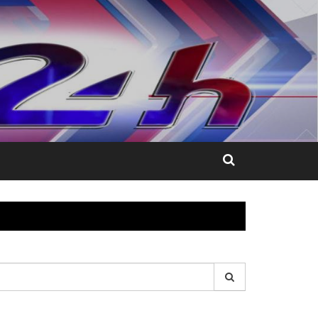
esquisar
r: