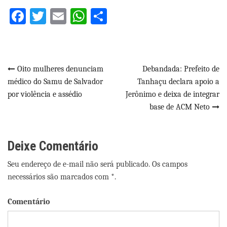
Facebook
Twitter
Email
WhatsApp
Share
Navegação
Oito mulheres denunciam
Debandada: Prefeito de
médico do Samu de Salvador
Tanhaçu declara apoio a
de
por violência e assédio
Jerônimo e deixa de integrar
Post
base de ACM Neto
Deixe Comentário
Seu endereço de e-mail não será publicado. Os campos
necessários são marcados com *.
Comentário