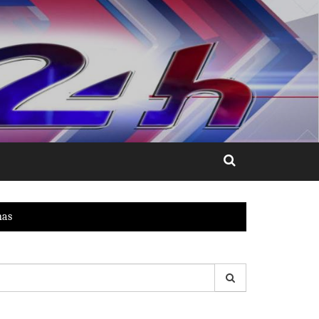
nas
esquisar
r: