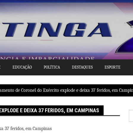
E
EDUCAÇÃO
POLÍTICA
DESTAQUES
ESPORTE
amento de Coronel do Exército explode e deixa 37 feridos, em Campi
XPLODE E DEIXA 37 FERIDOS, EM CAMPINAS
P
po