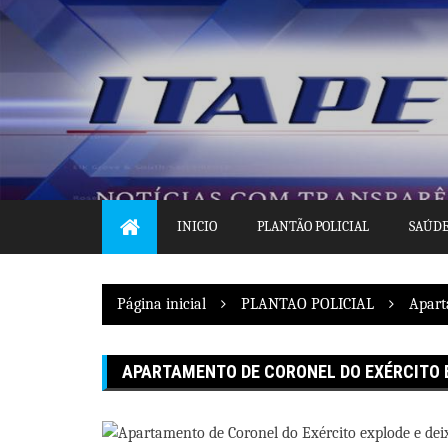
Pular
para
o
conteúdo
INICIO
PLANTÃO POLICIAL
SAÚD
Página inicial
PLANTAO POLICIAL
Apart
APARTAMENTO DE CORONEL DO EXÉRCITO E