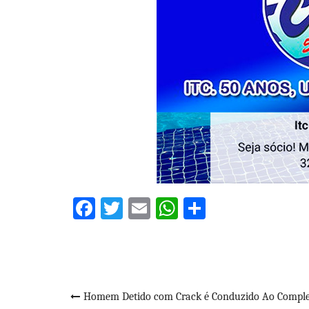
Facebook
Twitter
Email
WhatsApp
Share
Navegação
Homem Detido com Crack é Conduzido Ao Compl