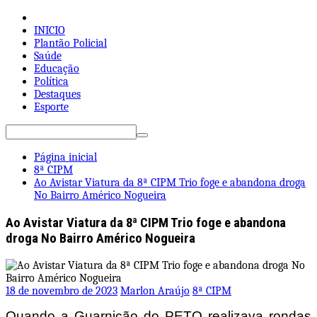
Pular
para
INICIO
o
Plantão Policial
conteúdo
Saúde
Educação
Política
Destaques
Esporte
Pesquisar
por:
Página inicial
8ª CIPM
Ao Avistar Viatura da 8ª CIPM Trio foge e abandona droga
No Bairro Américo Nogueira
Ao Avistar Viatura da 8ª CIPM Trio foge e abandona
droga No Bairro Américo Nogueira
18 de novembro de 2023
Marlon Araújo
8ª CIPM
Quando a Guarnição do PETO realizava rondas