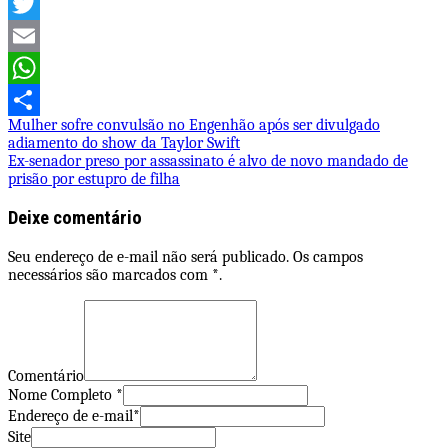
Facebook
Twitter
Email
WhatsApp
Navegação
Mulher sofre convulsão no Engenhão após ser divulgado
Share
adiamento do show da Taylor Swift
de
Ex-senador preso por assassinato é alvo de novo mandado de
prisão por estupro de filha
Post
Deixe comentário
Seu endereço de e-mail não será publicado. Os campos
necessários são marcados com *.
Comentário
Nome Completo *
Endereço de e-mail*
Site