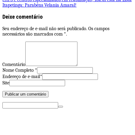
de
Itapetinga: Parabéns Velania Amaral!
Post
Deixe comentário
Seu endereço de e-mail não será publicado. Os campos
necessários são marcados com *.
Comentário
Nome Completo *
Endereço de e-mail*
Site
Pesquisar
por: