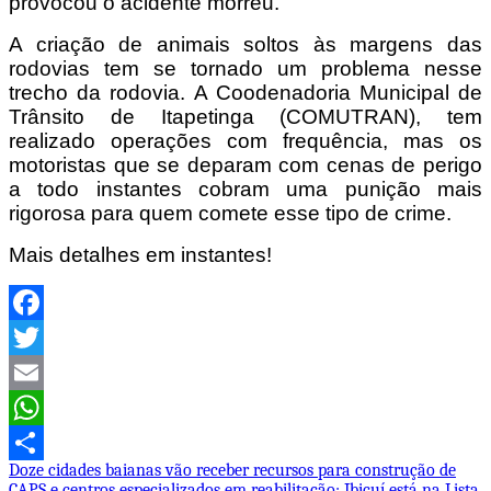
provocou o acidente morreu.
A criação de animais soltos às margens das
rodovias tem se tornado um problema nesse
trecho da rodovia. A Coodenadoria Municipal de
Trânsito de Itapetinga (COMUTRAN), tem
realizado operações com frequência, mas os
motoristas que se deparam com cenas de perigo
a todo instantes cobram uma punição mais
rigorosa para quem comete esse tipo de crime.
Mais detalhes em instantes!
Facebook
Twitter
Email
WhatsApp
Navegação
Doze cidades baianas vão receber recursos para construção de
Share
CAPS e centros especializados em reabilitação; Ibicuí está na Lista