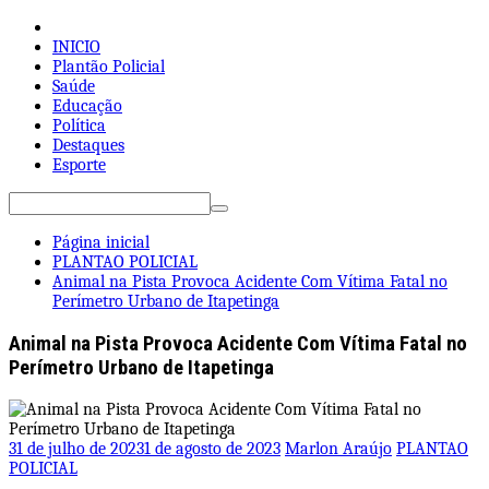
Pular
para
INICIO
o
Plantão Policial
conteúdo
Saúde
Educação
Política
Destaques
Esporte
Pesquisar
por:
Página inicial
PLANTAO POLICIAL
Animal na Pista Provoca Acidente Com Vítima Fatal no
Perímetro Urbano de Itapetinga
Animal na Pista Provoca Acidente Com Vítima Fatal no
Perímetro Urbano de Itapetinga
31 de julho de 2023
1 de agosto de 2023
Marlon Araújo
PLANTAO
POLICIAL