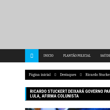
Pular
para
o
conteúdo
INICIO
PLANTÃO POLICIAL
SAÚD
Página inicial
Destaques
Ricardo Stucke
RICARDO STUCKERT DEIXARÁ GOVERNO PA
LULA, AFIRMA COLUNISTA