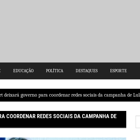
E
EDUCAÇÃO
POLÍTICA
DESTAQUES
ESPORTE
rt deixará governo para coordenar redes sociais da campanha de Lul
RA COORDENAR REDES SOCIAIS DA CAMPANHA DE
P
po