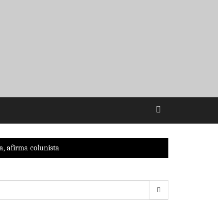
a, afirma colunista
esquisar
r: