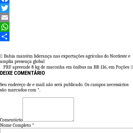
Facebook
Twitter
Email
WhatsApp
Share
Navegação
Bahia mantém liderança nas exportações agrícolas do Nordeste e
amplia presença global
de
PRF apreende 8 kg de maconha em ônibus na BR-116, em Poções
Post
DEIXE COMENTÁRIO
Seu endereço de e-mail não será publicado. Os campos necessários
são marcados com *.
Comentário
Nome Completo *