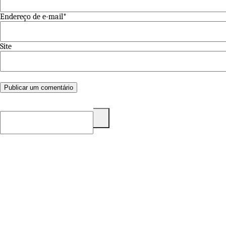
Endereço de e-mail*
Site
Pesquisar
por: