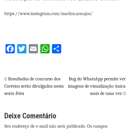
https://www.instagram.com/marlon.araujos/
Facebook
Twitter
Email
WhatsApp
Share
Navegação
Resultados de concurso dos
Bug do WhatsApp permite ver
Correios serão divulgados nesta
imagens de visualização única
de
sexta-feira
mais de uma vez
Post
Deixe Comentário
Seu endereço de e-mail não será publicado. Os campos