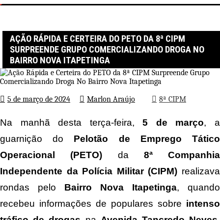
Página inicial
8ª CIPM
Ação Rápida e Certeira do PETO da 8ª CIPM Surpreende Grupo
Comercializando Droga No Bairro Nova Itapetinga
AÇÃO RÁPIDA E CERTEIRA DO PETO DA 8ª CIPM
SURPREENDE GRUPO COMERCIALIZANDO DROGA NO
BAIRRO NOVA ITAPETINGA
5 de março de 2024
Marlon Araújo
8ª CIPM
Na manhã desta terça-feira,
5 de março
, 
guarnição do
Pelotão de Emprego Tátic
Operacional (PETO)
da
8ª Companhia
Independente da Polícia Militar (CIPM)
realizav
rondas pelo
Bairro Nova Itapetinga
, quando
recebeu informações de populares sobre
intenso
tráfico de drogas
na
Avenida Tancredo Neves