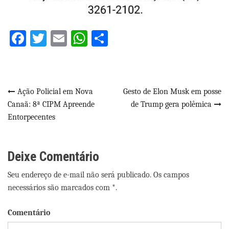
Facebook
Twitter
Email
WhatsApp
Share
Navegação
Ação Policial em Nova
Gesto de Elon Musk em posse
Canaã: 8ª CIPM Apreende
de Trump gera polêmica
de
Entorpecentes
Post
Deixe Comentário
Seu endereço de e-mail não será publicado. Os campos
necessários são marcados com *.
Comentário