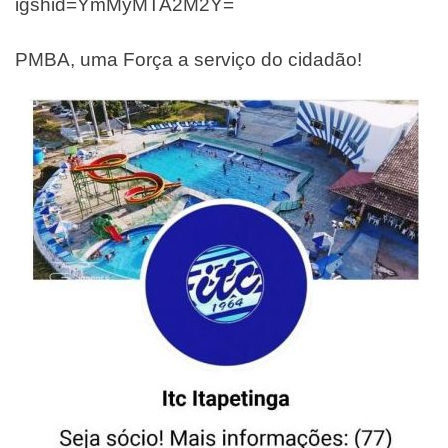
igshid=YmMyMTA2M2Y=
PMBA, uma Força a serviço do cidadão!