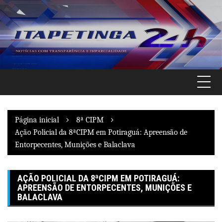
Pular
para
o
conteúdo
Página inicial
8ª CIPM
Ação Policial da 8ªCIPM em Potiraguá: Apreensão de
Entorpecentes, Munições e Balaclava
AÇÃO POLICIAL DA 8ªCIPM EM POTIRAGUÁ:
APREENSÃO DE ENTORPECENTES, MUNIÇÕES E
BALACLAVA