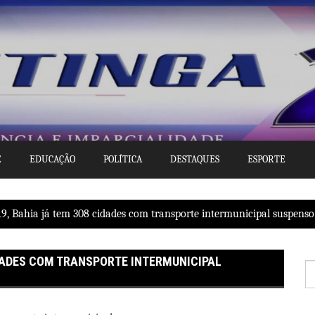
E
EDUCAÇÃO
POLÍTICA
DESTAQUES
ESPORTE
19, Bahia já tem 308 cidades com transporte intermunicipal suspenso
IDADES COM TRANSPORTE INTERMUNICIPAL
P
po