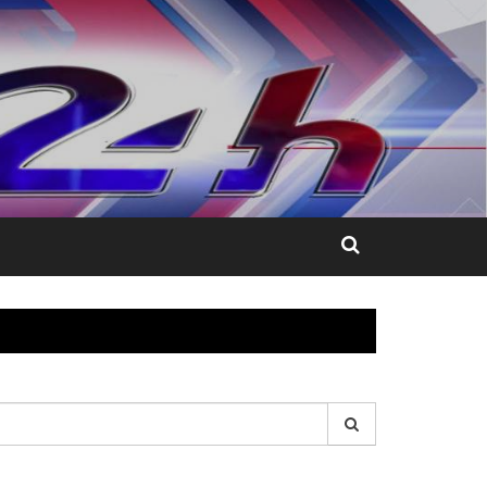
esquisar
r: