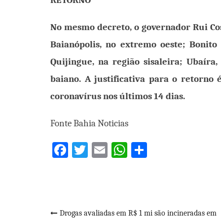
RETORNO
No mesmo decreto, o governador Rui Cost
Baianópolis, no extremo oeste; Bonit
Quijingue, na região sisaleira; Ubaíra,
baiano. A justificativa para o retorno
coronavírus nos últimos 14 dias.
Fonte Bahia Noticias
Facebook
Twitter
Email
WhatsApp
Share
Navegação
Drogas avaliadas em R$ 1 mi são incineradas em