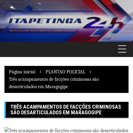
Pular
para
o
conteúdo
Página inicial
PLANTAO POLICIAL
Três acampamentos de facções criminosas são
desarticulados em Maragogipe
TRÊS ACAMPAMENTOS DE FACÇÕES CRIMINOSAS
SÃO DESARTICULADOS EM MARAGOGIPE